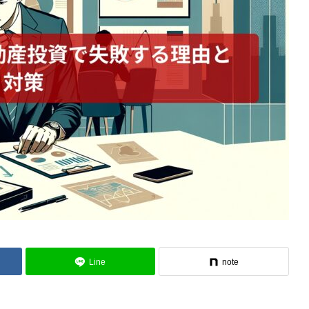
Line
note