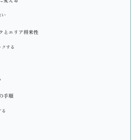
ない
クとエリア将来性
ックする
る
の手順
する