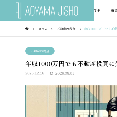
TOP
事
コラム
不動産の税金
年収1000万円でも不
不動産の税金
不動産
不動産の税金
年収1000万円でも不動産投資
NEWS
お知らせ
2026.08.01
2025.12.16
ーン審
旧耐震マンションのリノベロ
接道義
見方と
ーンを組める銀行はどこ？
ーンは
の実態