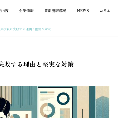
業内容
企業情報
首都圏駅解説
NEWS
コラム
動産投資に失敗する理由と堅実な対策
融資
不動産の税金
に失敗する理由と堅実な対策
務違反の物件で住宅ロ
旧耐震物件でもフラット35は
借りられる？金融機関
使える？条件を徹底解説
と対処法