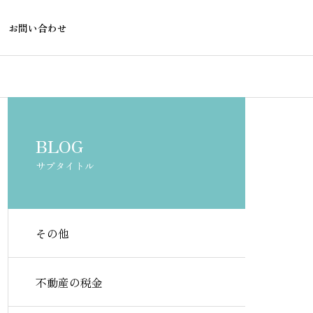
お問い合わせ
不動産融資
不動産融資
BLOG
サブタイトル
その他
住宅ローン残債ありでも2件目
投資用物件で
が借りられる銀行とは
る金融機関は
不動産の税金
り入れ先の選