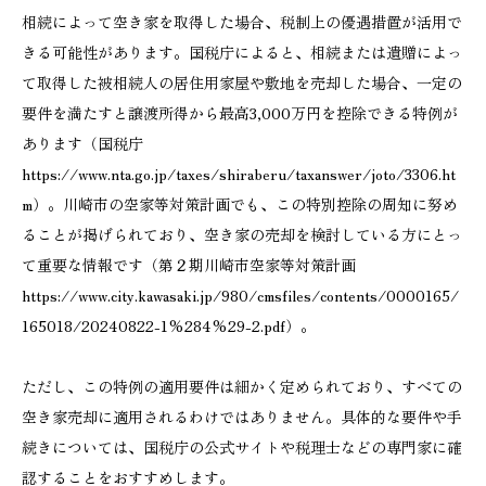
相続によって空き家を取得した場合、税制上の優遇措置が活用で
きる可能性があります。国税庁によると、相続または遺贈によっ
て取得した被相続人の居住用家屋や敷地を売却した場合、一定の
要件を満たすと譲渡所得から最高3,000万円を控除できる特例が
あります（国税庁
https://www.nta.go.jp/taxes/shiraberu/taxanswer/joto/3306.ht
m）。川崎市の空家等対策計画でも、この特別控除の周知に努め
ることが掲げられており、空き家の売却を検討している方にとっ
て重要な情報です（第２期川崎市空家等対策計画
https://www.city.kawasaki.jp/980/cmsfiles/contents/0000165/
165018/20240822-1%284%29-2.pdf）。
ただし、この特例の適用要件は細かく定められており、すべての
空き家売却に適用されるわけではありません。具体的な要件や手
続きについては、国税庁の公式サイトや税理士などの専門家に確
認することをおすすめします。