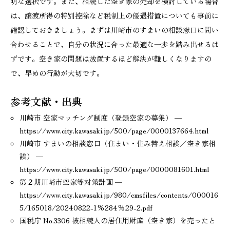
明な選択です。また、相続した空き家の売却を検討している場合
は、譲渡所得の特別控除など税制上の優遇措置についても事前に
確認しておきましょう。まずは川崎市のすまいの相談窓口に問い
合わせることで、自分の状況に合った最適な一歩を踏み出せるは
ずです。空き家の問題は放置するほど解決が難しくなりますの
で、早めの行動が大切です。
参考文献・出典
川崎市 空家マッチング制度（登録空家の募集） —
https://www.city.kawasaki.jp/500/page/0000137664.html
川崎市 すまいの相談窓口（住まい・住み替え相談／空き家相
談） —
https://www.city.kawasaki.jp/500/page/0000081601.html
第２期川崎市空家等対策計画 —
https://www.city.kawasaki.jp/980/cmsfiles/contents/000016
5/165018/20240822-1%284%29-2.pdf
国税庁 No.3306 被相続人の居住用財産（空き家）を売ったと