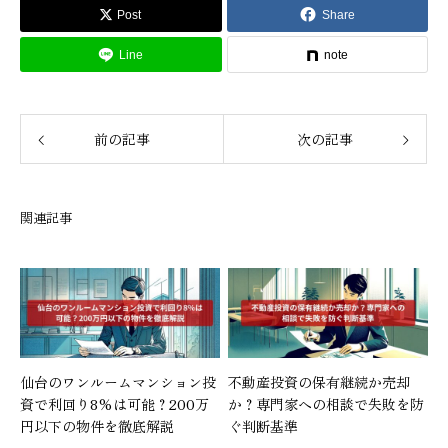
Post
Share
Line
note
前の記事
次の記事
関連記事
仙台のワンルームマンション投
不動産投資の保有継続か売却
資で利回り8%は可能？200万
か？専門家への相談で失敗を防
円以下の物件を徹底解説
ぐ判断基準