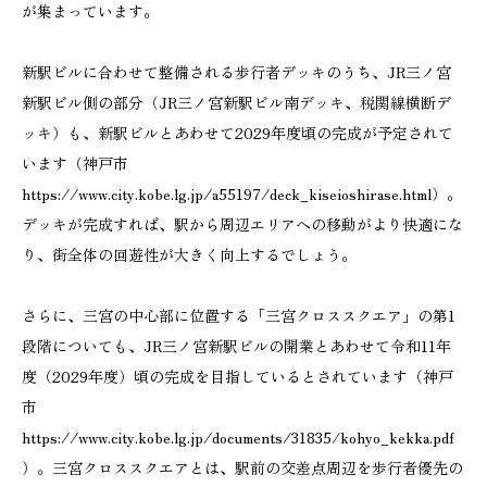
が集まっています。
新駅ビルに合わせて整備される歩行者デッキのうち、JR三ノ宮
新駅ビル側の部分（JR三ノ宮新駅ビル南デッキ、税関線横断デ
ッキ）も、新駅ビルとあわせて2029年度頃の完成が予定されて
います（神戸市
https://www.city.kobe.lg.jp/a55197/deck_kiseioshirase.html）。
デッキが完成すれば、駅から周辺エリアへの移動がより快適にな
り、街全体の回遊性が大きく向上するでしょう。
さらに、三宮の中心部に位置する「三宮クロススクエア」の第1
段階についても、JR三ノ宮新駅ビルの開業とあわせて令和11年
度（2029年度）頃の完成を目指しているとされています（神戸
市
https://www.city.kobe.lg.jp/documents/31835/kohyo_kekka.pdf
）。三宮クロススクエアとは、駅前の交差点周辺を歩行者優先の