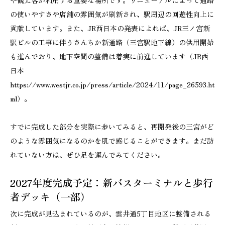
や観光客が利用する重要な場所です。リニューアルによって通路
の使いやすさや店舗の雰囲気が刷新され、駅周辺の回遊性向上に
貢献しています。また、JR西日本の発表によれば、JR三ノ宮新
駅ビルの工事に伴うさんちか新通路（三宮駅地下線）の供用開始
も進んでおり、地下空間の整備は着実に前進しています（JR西
日本
https://www.westjr.co.jp/press/article/2024/11/page_26593.ht
ml）。
すでに完成した部分を実際に歩いてみると、再開発後の三宮がど
のような雰囲気になるのかを肌で感じることができます。まだ訪
れていない方は、ぜひ足を運んでみてください。
2027年度完成予定：新バスターミナルと歩行
者デッキ（一部）
次に完成が見込まれているのが、雲井通5丁目地区に整備される