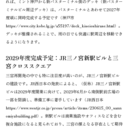
れば、ミント神戸から新バスターミナル側のデッキ（新バスター
ミナルビル周辺デッキ）は、バスターミナルとあわせて2027年
度頃に同時完成する予定です（神戸市
https://www.city.kobe.lg.jp/a55197/deck_kiseioshirase.html）。
デッキが整備されることで、雨の日でも快適に駅周辺を移動でき
るようになります。
2029年度完成予定：JR三ノ宮新駅ビルと三
宮クロススクエア
三宮再開発の中でも特に注目度が高いのが、JR三ノ宮新駅ビル
の建設です。JR西日本の発表によると、（仮称）JR三ノ宮新駅
ビルは2029年度開業に向けて、2023年6月から南側駅前広場の
一部を閉鎖し、準備工事に着手しています（JR西日本
https://www.westjr.co.jp/press/article/items/230615_00_sann
omiyabuilding.pdf）。新駅ビルは商業施設やオフィスなどを含む
複合施設になると見られており、三宮の顔となる存在として期待