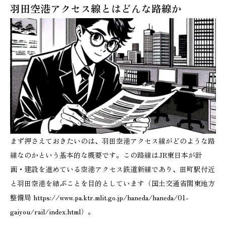
羽田空港アクセス線とはどんな路線か
まず押さえておきたいのは、羽田空港アクセス線がどのような路
線なのかという基本的な概要です。この路線はJR東日本が計
画・建設を進めている空港アクセス鉄道新線であり、田町駅付近
と羽田空港を結ぶことを目的としています（国土交通省関東地方
整備局 https://www.pa.ktr.mlit.go.jp/haneda/haneda/01-
gaiyou/rail/index.html）。