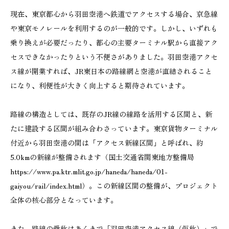
現在、東京都心から羽田空港へ鉄道でアクセスする場合、京急線
や東京モノレールを利用するのが一般的です。しかし、いずれも
乗り換えが必要だったり、都心の主要ターミナル駅から直接アク
セスできなかったりという不便さがありました。羽田空港アクセ
ス線が開業すれば、JR東日本の路線網と空港が直結されること
になり、利便性が大きく向上すると期待されています。
路線の構造としては、既存のJR線の線路を活用する区間と、新
たに建設する区間が組み合わさっています。東京貨物ターミナル
付近から羽田空港の間は「アクセス新線区間」と呼ばれ、約
5.0kmの新線が整備されます（国土交通省関東地方整備局
https://www.pa.ktr.mlit.go.jp/haneda/haneda/01-
gaiyou/rail/index.html）。この新線区間の整備が、プロジェクト
全体の核心部分となっています。
また、路線の愛称はあくまで「羽田空港アクセス線（仮称）」で