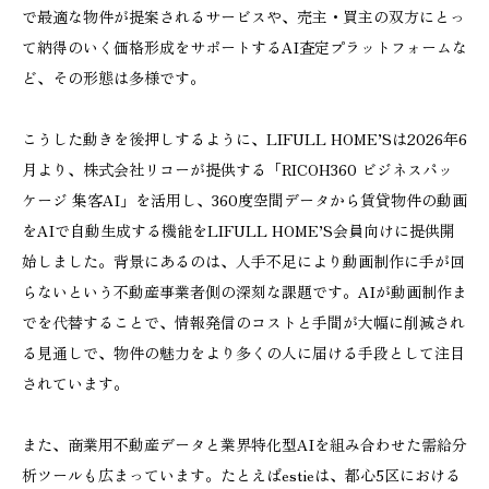
で最適な物件が提案されるサービスや、売主・買主の双方にとっ
て納得のいく価格形成をサポートするAI査定プラットフォームな
ど、その形態は多様です。
こうした動きを後押しするように、LIFULL HOME’Sは2026年6
月より、株式会社リコーが提供する「RICOH360 ビジネスパッ
ケージ 集客AI」を活用し、360度空間データから賃貸物件の動画
をAIで自動生成する機能をLIFULL HOME’S会員向けに提供開
始しました。背景にあるのは、人手不足により動画制作に手が回
らないという不動産事業者側の深刻な課題です。AIが動画制作ま
でを代替することで、情報発信のコストと手間が大幅に削減され
る見通しで、物件の魅力をより多くの人に届ける手段として注目
されています。
また、商業用不動産データと業界特化型AIを組み合わせた需給分
析ツールも広まっています。たとえばestieは、都心5区における