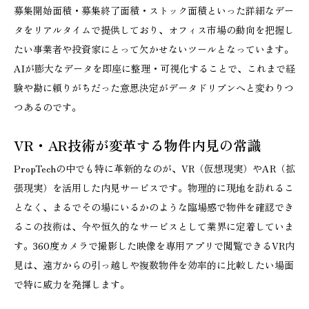
募集開始面積・募集終了面積・ストック面積といった詳細なデー
タをリアルタイムで提供しており、オフィス市場の動向を把握し
たい事業者や投資家にとって欠かせないツールとなっています。
AIが膨大なデータを即座に整理・可視化することで、これまで経
験や勘に頼りがちだった意思決定がデータドリブンへと変わりつ
つあるのです。
VR・AR技術が変革する物件内見の常識
PropTechの中でも特に革新的なのが、VR（仮想現実）やAR（拡
張現実）を活用した内見サービスです。物理的に現地を訪れるこ
となく、まるでその場にいるかのような臨場感で物件を確認でき
るこの技術は、今や恒久的なサービスとして業界に定着していま
す。360度カメラで撮影した映像を専用アプリで閲覧できるVR内
見は、遠方からの引っ越しや複数物件を効率的に比較したい場面
で特に威力を発揮します。