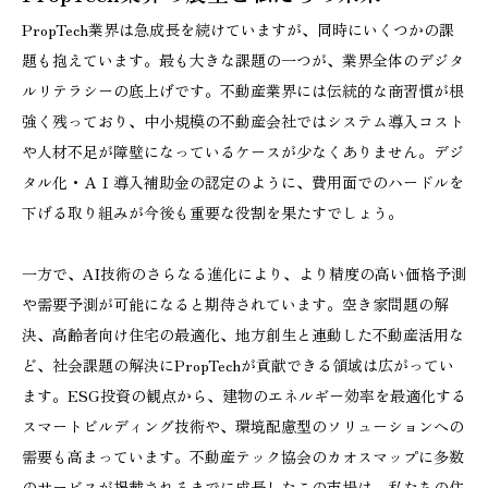
PropTech業界は急成長を続けていますが、同時にいくつかの課
題も抱えています。最も大きな課題の一つが、業界全体のデジタ
ルリテラシーの底上げです。不動産業界には伝統的な商習慣が根
強く残っており、中小規模の不動産会社ではシステム導入コスト
や人材不足が障壁になっているケースが少なくありません。デジ
タル化・ＡＩ導入補助金の認定のように、費用面でのハードルを
下げる取り組みが今後も重要な役割を果たすでしょう。
一方で、AI技術のさらなる進化により、より精度の高い価格予測
や需要予測が可能になると期待されています。空き家問題の解
決、高齢者向け住宅の最適化、地方創生と連動した不動産活用な
ど、社会課題の解決にPropTechが貢献できる領域は広がってい
ます。ESG投資の観点から、建物のエネルギー効率を最適化する
スマートビルディング技術や、環境配慮型のソリューションへの
需要も高まっています。不動産テック協会のカオスマップに多数
のサービスが掲載されるまでに成長したこの市場は、私たちの住