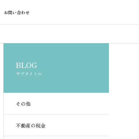
お問い合わせ
不動産融資
不動産融資
BLOG
サブタイトル
その他
養育費があると住宅ローン審
永住権なしの
査に影響する？銀行の見方と
ローンは借り
不動産の税金
対策を解説
融機関を徹底