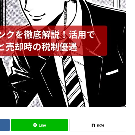
Line
note