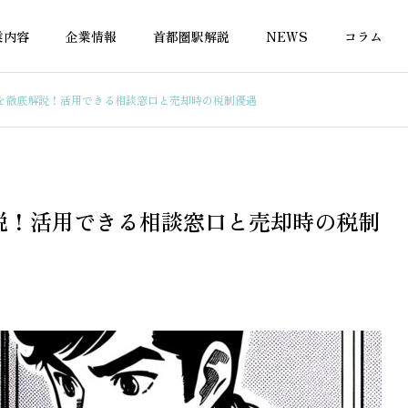
業内容
企業情報
首都圏駅解説
NEWS
コラム
を徹底解説！活用できる相談窓口と売却時の税制優遇
融資
不動産融資
説！活用できる相談窓口と売却時の税制
ーン残債ありでも2件目
投資用物件で住宅ローンが通
られる銀行とは
る金融機関はどこ？正しい借
り入れ先の選び方