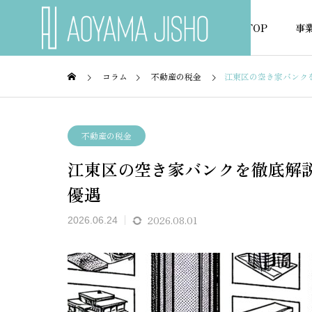
TOP
事
コラム
不動産の税金
江東区の空き家バンク
不動産の税金
不動産
不動産の税金
江東区の空き家バンクを徹底解
NEWS
優遇
お知らせ
2026.08.01
2026.06.24
ーンが通
旧耐震物件でもフラット35は
住宅ロ
使える？条件を徹底解説
が借り