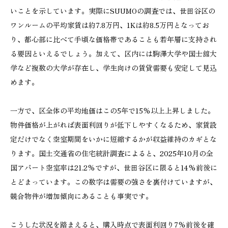
いことを示しています。実際にSUUMOの調査では、世田谷区の
ワンルームの平均家賃は約7.8万円、1Kは約8.5万円となってお
り、都心部に比べて手頃な価格帯であることも若年層に支持され
る要因といえるでしょう。加えて、区内には駒澤大学や国士舘大
学など複数の大学が存在し、学生向けの賃貸需要も安定して見込
めます。
一方で、区全体の平均地価はこの5年で15%以上上昇しました。
物件価格が上がれば表面利回りが低下しやすくなるため、家賃設
定だけでなく空室期間をいかに短縮するかが収益維持のカギとな
ります。国土交通省の住宅統計調査によると、2025年10月の全
国アパート空室率は21.2%ですが、世田谷区に限ると14%前後に
とどまっています。この数字は需要の強さを裏付けていますが、
競合物件が増加傾向にあることも事実です。
こうした状況を踏まえると、購入時点で表面利回り7%前後を確