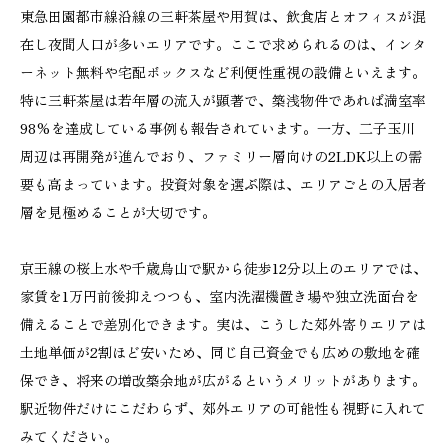
東急田園都市線沿線の三軒茶屋や用賀は、飲食店とオフィスが混
在し夜間人口が多いエリアです。ここで求められるのは、インタ
ーネット無料や宅配ボックスなど利便性重視の設備といえます。
特に三軒茶屋は若年層の流入が顕著で、築浅物件であれば満室率
98%を達成している事例も報告されています。一方、二子玉川
周辺は再開発が進んでおり、ファミリー層向けの2LDK以上の需
要も高まっています。投資対象を選ぶ際は、エリアごとの入居者
層を見極めることが大切です。
京王線の桜上水や千歳烏山で駅から徒歩12分以上のエリアでは、
家賃を1万円前後抑えつつも、室内洗濯機置き場や独立洗面台を
備えることで差別化できます。実は、こうした郊外寄りエリアは
土地単価が2割ほど安いため、同じ自己資金でも広めの敷地を確
保でき、将来の増改築余地が広がるというメリットがあります。
駅近物件だけにこだわらず、郊外エリアの可能性も視野に入れて
みてください。