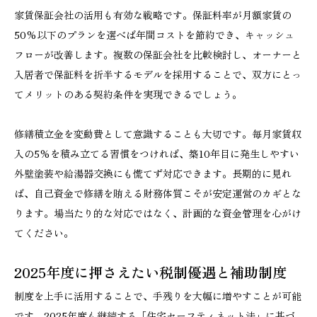
家賃保証会社の活用も有効な戦略です。保証料率が月額家賃の
50%以下のプランを選べば年間コストを節約でき、キャッシュ
フローが改善します。複数の保証会社を比較検討し、オーナーと
入居者で保証料を折半するモデルを採用することで、双方にとっ
てメリットのある契約条件を実現できるでしょう。
修繕積立金を変動費として意識することも大切です。毎月家賃収
入の5%を積み立てる習慣をつければ、築10年目に発生しやすい
外壁塗装や給湯器交換にも慌てず対応できます。長期的に見れ
ば、自己資金で修繕を賄える財務体質こそが安定運営のカギとな
ります。場当たり的な対応ではなく、計画的な資金管理を心がけ
てください。
2025年度に押さえたい税制優遇と補助制度
制度を上手に活用することで、手残りを大幅に増やすことが可能
です。2025年度も継続する「住宅セーフティネット法」に基づ