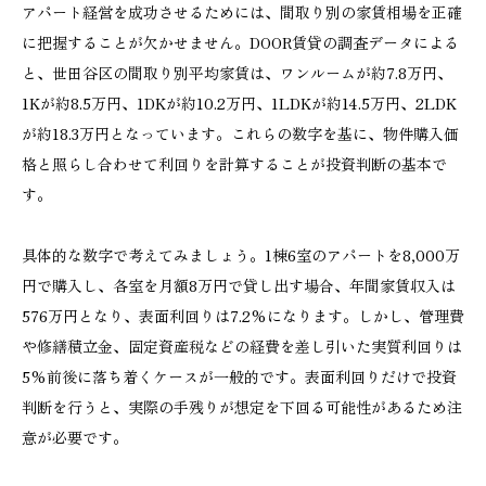
アパート経営を成功させるためには、間取り別の家賃相場を正確
に把握することが欠かせません。DOOR賃貸の調査データによる
と、世田谷区の間取り別平均家賃は、ワンルームが約7.8万円、
1Kが約8.5万円、1DKが約10.2万円、1LDKが約14.5万円、2LDK
が約18.3万円となっています。これらの数字を基に、物件購入価
格と照らし合わせて利回りを計算することが投資判断の基本で
す。
具体的な数字で考えてみましょう。1棟6室のアパートを8,000万
円で購入し、各室を月額8万円で貸し出す場合、年間家賃収入は
576万円となり、表面利回りは7.2%になります。しかし、管理費
や修繕積立金、固定資産税などの経費を差し引いた実質利回りは
5%前後に落ち着くケースが一般的です。表面利回りだけで投資
判断を行うと、実際の手残りが想定を下回る可能性があるため注
意が必要です。