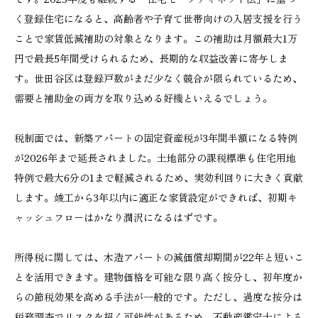
く登録住宅になると、高齢者や子育て世帯向けの入居支援を行う
ことで家賃低減補助の対象となります。この補助は月額最大1万
円で最長5年間受けられるため、長期的な収益改善に寄与しま
す。世田谷区は登録戸数がまだ少なく競合が限られているため、
需要と補助金の両方を取り込める好機といえるでしょう。
税制面では、新築アパートの固定資産税が3年間半額になる特例
が2026年まで延長されました。土地部分の課税標準も住宅用地
特例で最大6分の1まで軽減されるため、実効利回りに大きく貢献
します。竣工から3年以内に適正な家賃設定ができれば、初期キ
ャッシュフローはかなり潤沢になるはずです。
所得税に関しては、木造アパートの減価償却期間が22年と短いこ
とを活用できます。建物価格を可能な限り高く按分し、初年度か
らの節税効果を高める手法が一般的です。ただし、過度な按分は
税務調査でリスクを招く可能性があるため、不動産鑑定士による