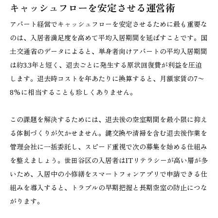
キャッシュフローを安定させる運営術
アパート経営でキャッシュフローを安定させるために最も重要な
のは、入居者満足度を高めて平均入居期間を延ばすことです。国
土交通省のデータによると、単身者向けアパートの平均入居期間
は約3.3年と短く、退去ごとに発生する原状回復費が利益を圧迫
します。退去時コストを年あたりに換算すると、月額家賃の7〜
8%に相当することも珍しくありません。
この課題を解決するためには、退去後の空室期間を最小限に抑え
る体制づくりが欠かせません。鍵交換や清掃を含む退去後作業を
管理会社に一括委託し、スピード重視で次の募集を始める仕組み
を整えましょう。世田谷区の入居者はITリテラシーが高い層が多
いため、入居中の小修繕をスマートフォンアプリで申請できる仕
組みを導入すると、トラブルの早期把握と長期空室の防止につな
がります。